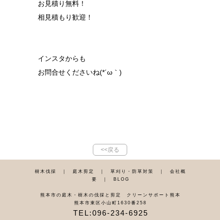
お見積り無料！
相見積もり歓迎！
インスタからも
お問合せくださいね(*´ω｀)
<<戻る
樹木伐採
｜
庭木剪定
｜
草刈り・防草対策
｜
会社概
要
｜
BLOG
熊本市の庭木・樹木の伐採と剪定 クリーンサポート熊本
熊本市東区小山町1630番258
TEL:096-234-6925