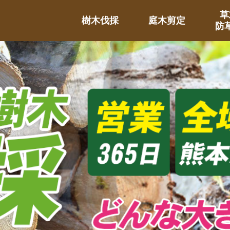
草
樹木伐採
庭木剪定
防