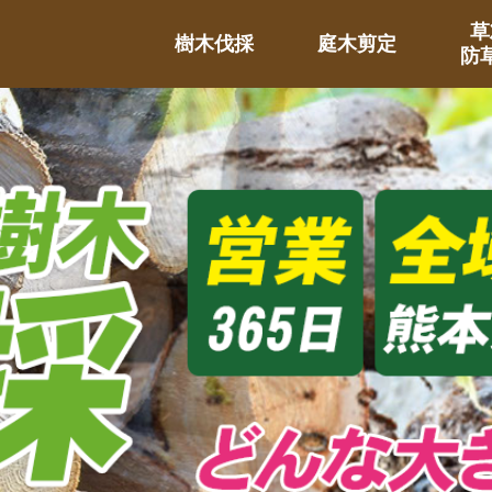
草
樹木伐採
庭木剪定
防